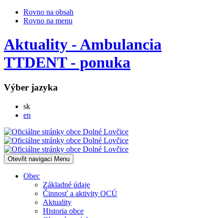
Rovno na obsah
Rovno na menu
Aktuality - Ambulancia
TTDENT - ponuka
Výber jazyka
Slovensky
sk
English
en
Otevřit navigaci
Menu
Obec
Základné údaje
Činnosť a aktivity OCÚ
Aktuality
Historia obce