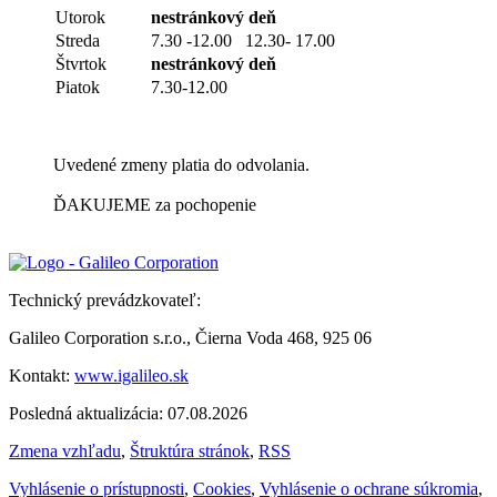
Utorok
nestránkový deň
Streda
7.30 -12.00 12.30- 17.00
Štvrtok
nestránkový deň
Piatok
7.30-12.00
Uvedené zmeny platia do odvolania.
ĎAKUJEME za pochopenie
Technický prevádzkovateľ:
Galileo Corporation s.r.o., Čierna Voda 468, 925 06
Kontakt:
www.igalileo.sk
Posledná aktualizácia: 07.08.2026
Zmena vzhľadu
,
Štruktúra stránok
,
RSS
Vyhlásenie o prístupnosti
,
Cookies
,
Vyhlásenie o ochrane súkromia
,