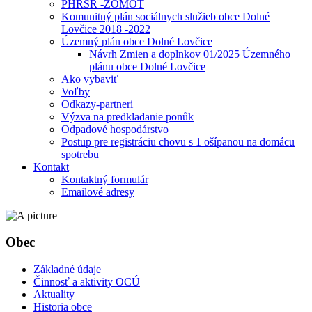
PHRSR -ZOMOT
Komunitný plán sociálnych služieb obce Dolné
Lovčice 2018 -2022
Územný plán obce Dolné Lovčice
Návrh Zmien a doplnkov 01/2025 Územného
plánu obce Dolné Lovčice
Ako vybaviť
Voľby
Odkazy-partneri
Výzva na predkladanie ponůk
Odpadové hospodárstvo
Postup pre registráciu chovu s 1 ošípanou na domácu
spotrebu
Kontakt
Kontaktný formulár
Emailové adresy
Obec
Základné údaje
Činnosť a aktivity OCÚ
Aktuality
Historia obce