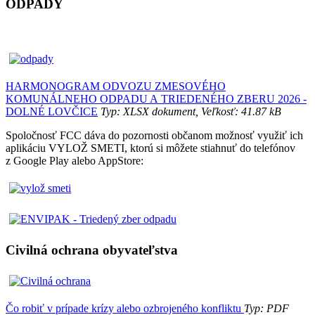
ODPADY
HARMONOGRAM ODVOZU ZMESOVÉHO
KOMUNÁLNEHO ODPADU A TRIEDENÉHO ZBERU 2026 -
DOLNÉ LOVČICE
Typ: XLSX dokument, Veľkosť: 41.87 kB
Spoločnosť FCC dáva do pozornosti občanom možnosť využiť ich
aplikáciu VYLOŽ SMETI, ktorú si môžete stiahnuť do telefónov
z Google Play alebo AppStore:
Civilná ochrana obyvateľstva
Čo robiť v prípade krízy alebo ozbrojeného konfliktu
Typ: PDF