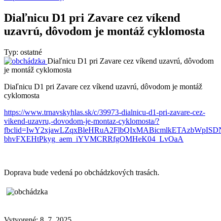
Diaľnicu D1 pri Zavare cez víkend
uzavrú, dôvodom je montáž cyklomosta
Typ: ostatné
Diaľnicu D1 pri Zavare cez víkend uzavrú, dôvodom
je montáž cyklomosta
Diaľnicu D1 pri Zavare cez víkend uzavrú, dôvodom je montáž
cyklomosta
https://www.trnavskyhlas.sk/c/39973-dialnicu-d1-pri-zavare-cez-
vikend-uzavru,-dovodom-je-montaz-cyklomosta/?
fbclid=IwY2xjawLZqxBleHRuA2FlbQIxMABicmlkETAzbW
bhvFXEHtPkyg_aem_iYVMCRRfgOMHeK04_LvOaA
Doprava bude vedená po obchádzkových trasách.
Vytvorené: 8. 7. 2025