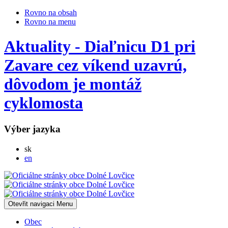
Rovno na obsah
Rovno na menu
Aktuality - Diaľnicu D1 pri
Zavare cez víkend uzavrú,
dôvodom je montáž
cyklomosta
Výber jazyka
Slovensky
sk
English
en
Otevřit navigaci
Menu
Obec