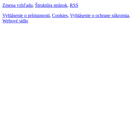
Zmena vzhľadu
,
Štruktúra stránok
,
RSS
Vyhlásenie o prístupnosti
,
Cookies
,
Vyhlásenie o ochrane súkromia
,
Webové sídlo