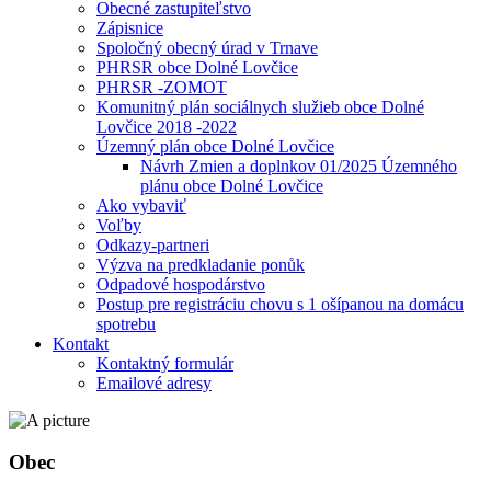
Obecné zastupiteľstvo
Zápisnice
Spoločný obecný úrad v Trnave
PHRSR obce Dolné Lovčice
PHRSR -ZOMOT
Komunitný plán sociálnych služieb obce Dolné
Lovčice 2018 -2022
Územný plán obce Dolné Lovčice
Návrh Zmien a doplnkov 01/2025 Územného
plánu obce Dolné Lovčice
Ako vybaviť
Voľby
Odkazy-partneri
Výzva na predkladanie ponůk
Odpadové hospodárstvo
Postup pre registráciu chovu s 1 ošípanou na domácu
spotrebu
Kontakt
Kontaktný formulár
Emailové adresy
Obec