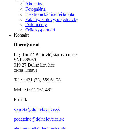
Aktuality
Fotogaléria
Elektronická úradná tabula
Faktúry, zmluvy, objednávky
Dokumenty
Odkazy-partneri
Kontakt
Obecný úrad
Ing. Tomáš Bartovič, starosta obce
SNP 865/69
919 27 Dolné Lovčice
okres Trnava
Tel.: +421 (33) 559 61 28
Mobil: 0911 761 461
E-mail:
starosta@dolnelovcice.sk
podatelna@dolnelovcice.sk
ekonomka@dolnelovcice.sk