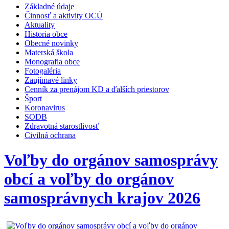
Základné údaje
Činnosť a aktivity OCÚ
Aktuality
Historia obce
Obecné novinky
Materská škola
Monografia obce
Fotogaléria
Zaujímavé linky
Cenník za prenájom KD a ďalších priestorov
Šport
Koronavirus
SODB
Zdravotná starostlivosť
Civilná ochrana
Voľby do orgánov samosprávy
obcí a voľby do orgánov
samosprávnych krajov 2026