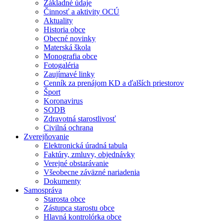
Základné údaje
Činnosť a aktivity OCÚ
Aktuality
Historia obce
Obecné novinky
Materská škola
Monografia obce
Fotogaléria
Zaujímavé linky
Cenník za prenájom KD a ďalších priestorov
Šport
Koronavirus
SODB
Zdravotná starostlivosť
Civilná ochrana
Zverejňovanie
Elektronická úradná tabula
Faktúry, zmluvy, objednávky
Verejné obstarávanie
Všeobecne záväzné nariadenia
Dokumenty
Samospráva
Starosta obce
Zástupca starostu obce
Hlavná kontrolórka obce