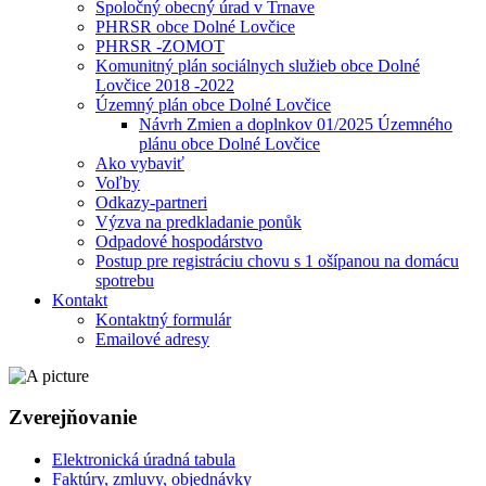
Spoločný obecný úrad v Trnave
PHRSR obce Dolné Lovčice
PHRSR -ZOMOT
Komunitný plán sociálnych služieb obce Dolné
Lovčice 2018 -2022
Územný plán obce Dolné Lovčice
Návrh Zmien a doplnkov 01/2025 Územného
plánu obce Dolné Lovčice
Ako vybaviť
Voľby
Odkazy-partneri
Výzva na predkladanie ponůk
Odpadové hospodárstvo
Postup pre registráciu chovu s 1 ošípanou na domácu
spotrebu
Kontakt
Kontaktný formulár
Emailové adresy
Zverejňovanie
Elektronická úradná tabula
Faktúry, zmluvy, objednávky