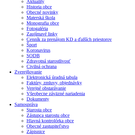
Aktuality
Historia obce
Obecné novinky
Materská škola
Monografia obce
Fotogaléria
Zaujímavé linky
Cenník za prenájom KD a ďalších priestorov
Šport
Koronavirus
SODB
Zdravotná starostlivosť
Civilná ochrana
Zverejňovanie
Elektronická úradná tabula
Faktúry, zmluvy, objednávky
Verejné obstarávanie
Všeobecne záväzné nariadenia
Dokumenty
Samospráva
Starosta obce
Zástupca starostu obce
Hlavná kontrolórka obce
Obecné zastupiteľstvo
Zápisnice