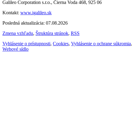
Galileo Corporation s.r.o., Čierna Voda 468, 925 06
Kontakt:
www.igalileo.sk
Posledná aktualizácia: 07.08.2026
Zmena vzhľadu
,
Štruktúra stránok
,
RSS
Vyhlásenie o prístupnosti
,
Cookies
,
Vyhlásenie o ochrane súkromia
,
Webové sídlo