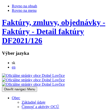
Rovno na obsah
Rovno na menu
Faktúry, zmluvy, objednávky -
Faktúry - Detail faktúry
DF2021/126
Výber jazyka
Slovensky
sk
English
en
Otevřit navigaci
Menu
Obec
Základné údaje
Činnosť a aktivity OCÚ