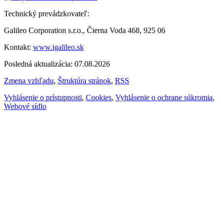
Technický prevádzkovateľ:
Galileo Corporation s.r.o., Čierna Voda 468, 925 06
Kontakt:
www.igalileo.sk
Posledná aktualizácia: 07.08.2026
Zmena vzhľadu
,
Štruktúra stránok
,
RSS
Vyhlásenie o prístupnosti
,
Cookies
,
Vyhlásenie o ochrane súkromia
,
Webové sídlo