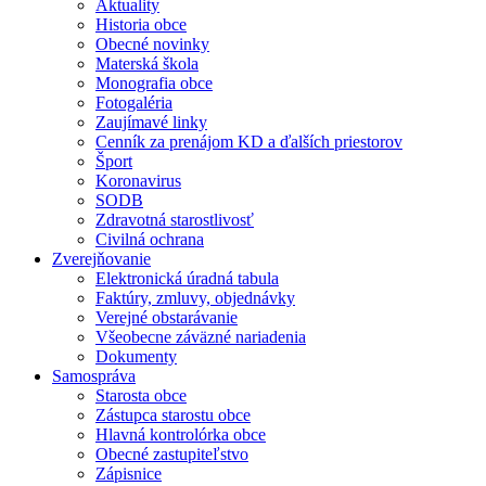
Aktuality
Historia obce
Obecné novinky
Materská škola
Monografia obce
Fotogaléria
Zaujímavé linky
Cenník za prenájom KD a ďalších priestorov
Šport
Koronavirus
SODB
Zdravotná starostlivosť
Civilná ochrana
Zverejňovanie
Elektronická úradná tabula
Faktúry, zmluvy, objednávky
Verejné obstarávanie
Všeobecne záväzné nariadenia
Dokumenty
Samospráva
Starosta obce
Zástupca starostu obce
Hlavná kontrolórka obce
Obecné zastupiteľstvo
Zápisnice