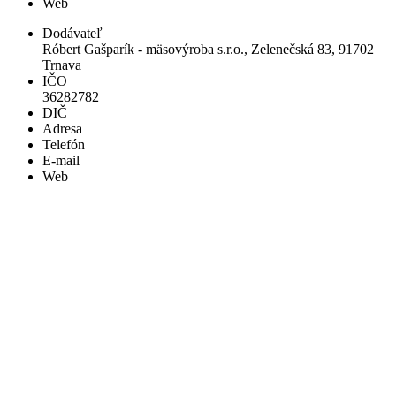
Web
Dodávateľ
Róbert Gašparík - mäsovýroba s.r.o., Zelenečská 83, 91702
Trnava
IČO
36282782
DIČ
Adresa
Telefón
E-mail
Web