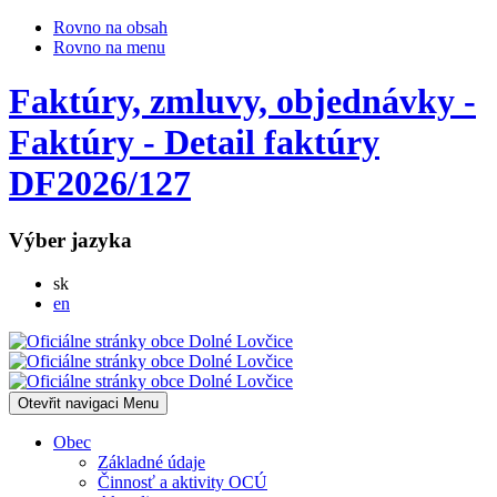
Rovno na obsah
Rovno na menu
Faktúry, zmluvy, objednávky -
Faktúry - Detail faktúry
DF2026/127
Výber jazyka
Slovensky
sk
English
en
Otevřit navigaci
Menu
Obec
Základné údaje
Činnosť a aktivity OCÚ