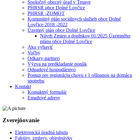
Spoločný obecný úrad v Trnave
PHRSR obce Dolné Lovčice
PHRSR -ZOMOT
Komunitný plán sociálnych služieb obce Dolné
Lovčice 2018 -2022
Územný plán obce Dolné Lovčice
Návrh Zmien a doplnkov 01/2025 Územného
plánu obce Dolné Lovčice
Ako vybaviť
Voľby
Odkazy-partneri
Výzva na predkladanie ponůk
Odpadové hospodárstvo
Postup pre registráciu chovu s 1 ošípanou na domácu
spotrebu
Kontakt
Kontaktný formulár
Emailové adresy
Zverejňovanie
Elektronická úradná tabula
Faktúry, zmluvy, objednávky