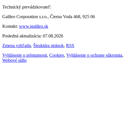
Technický prevádzkovateľ:
Galileo Corporation s.r.o., Čierna Voda 468, 925 06
Kontakt:
www.igalileo.sk
Posledná aktualizácia: 07.08.2026
Zmena vzhľadu
,
Štruktúra stránok
,
RSS
Vyhlásenie o prístupnosti
,
Cookies
,
Vyhlásenie o ochrane súkromia
,
Webové sídlo