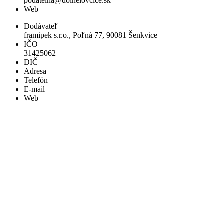
podatelna@dolnelovcice.sk
Web
Dodávateľ
framipek s.r.o., Poľná 77, 90081 Šenkvice
IČO
31425062
DIČ
Adresa
Telefón
E-mail
Web