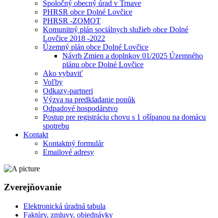
Spoločný obecný úrad v Trnave
PHRSR obce Dolné Lovčice
PHRSR -ZOMOT
Komunitný plán sociálnych služieb obce Dolné
Lovčice 2018 -2022
Územný plán obce Dolné Lovčice
Návrh Zmien a doplnkov 01/2025 Územného
plánu obce Dolné Lovčice
Ako vybaviť
Voľby
Odkazy-partneri
Výzva na predkladanie ponůk
Odpadové hospodárstvo
Postup pre registráciu chovu s 1 ošípanou na domácu
spotrebu
Kontakt
Kontaktný formulár
Emailové adresy
Zverejňovanie
Elektronická úradná tabula
Faktúry, zmluvy, objednávky