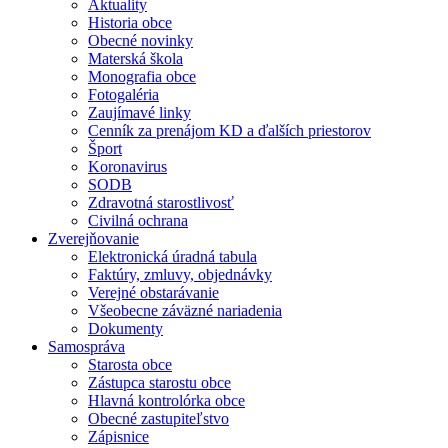
Aktuality
Historia obce
Obecné novinky
Materská škola
Monografia obce
Fotogaléria
Zaujímavé linky
Cenník za prenájom KD a ďalších priestorov
Šport
Koronavirus
SODB
Zdravotná starostlivosť
Civilná ochrana
Zverejňovanie
Elektronická úradná tabula
Faktúry, zmluvy, objednávky
Verejné obstarávanie
Všeobecne záväzné nariadenia
Dokumenty
Samospráva
Starosta obce
Zástupca starostu obce
Hlavná kontrolórka obce
Obecné zastupiteľstvo
Zápisnice