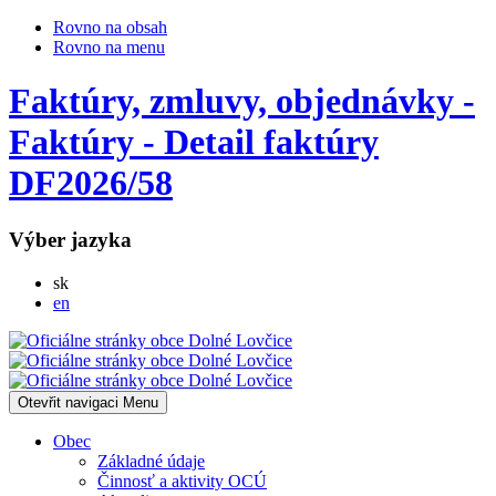
Rovno na obsah
Rovno na menu
Faktúry, zmluvy, objednávky -
Faktúry - Detail faktúry
DF2026/58
Výber jazyka
Slovensky
sk
English
en
Otevřit navigaci
Menu
Obec
Základné údaje
Činnosť a aktivity OCÚ