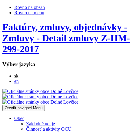
Rovno na obsah
Rovno na menu
Faktúry, zmluvy, objednávky -
Zmluvy - Detail zmluvy Z-HM-
299-2017
Výber jazyka
Slovensky
sk
English
en
Otevřit navigaci
Menu
Obec
Základné údaje
Činnosť a aktivity OCÚ