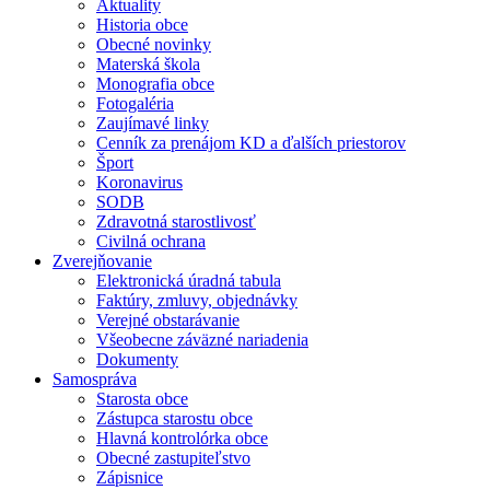
Aktuality
Historia obce
Obecné novinky
Materská škola
Monografia obce
Fotogaléria
Zaujímavé linky
Cenník za prenájom KD a ďalších priestorov
Šport
Koronavirus
SODB
Zdravotná starostlivosť
Civilná ochrana
Zverejňovanie
Elektronická úradná tabula
Faktúry, zmluvy, objednávky
Verejné obstarávanie
Všeobecne záväzné nariadenia
Dokumenty
Samospráva
Starosta obce
Zástupca starostu obce
Hlavná kontrolórka obce
Obecné zastupiteľstvo
Zápisnice