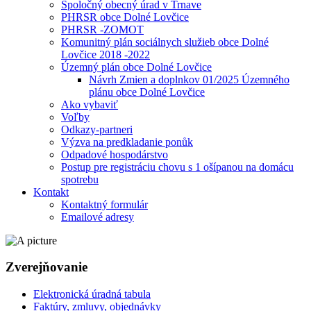
Spoločný obecný úrad v Trnave
PHRSR obce Dolné Lovčice
PHRSR -ZOMOT
Komunitný plán sociálnych služieb obce Dolné
Lovčice 2018 -2022
Územný plán obce Dolné Lovčice
Návrh Zmien a doplnkov 01/2025 Územného
plánu obce Dolné Lovčice
Ako vybaviť
Voľby
Odkazy-partneri
Výzva na predkladanie ponůk
Odpadové hospodárstvo
Postup pre registráciu chovu s 1 ošípanou na domácu
spotrebu
Kontakt
Kontaktný formulár
Emailové adresy
Zverejňovanie
Elektronická úradná tabula
Faktúry, zmluvy, objednávky