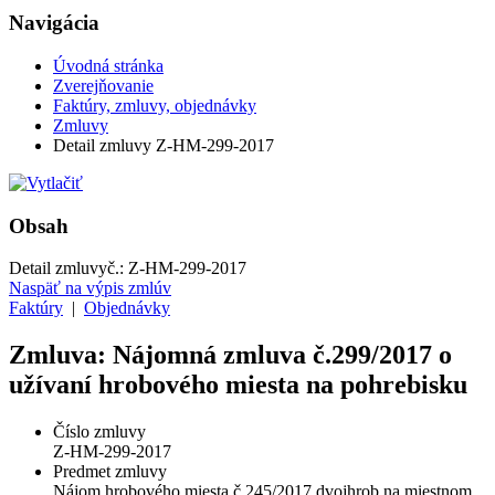
Navigácia
Úvodná stránka
Zverejňovanie
Faktúry, zmluvy, objednávky
Zmluvy
Detail zmluvy Z-HM-299-2017
Obsah
Detail zmluvy
č.:
Z-HM-299-2017
Naspäť na výpis zmlúv
Faktúry
|
Objednávky
Zmluva: Nájomná zmluva č.299/2017 o
užívaní hrobového miesta na pohrebisku
Číslo zmluvy
Z-HM-299-2017
Predmet zmluvy
Nájom hrobového miesta č.245/2017 dvojhrob na miestnom