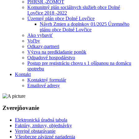
PHRSR -ZOMOT
Komunitný plán sociálnych služieb obce Dolné
Lovčice 2018 -2022
Územný plán obce Dolné Lovčice
Návrh Zmien a doplnkov 01/2025 Územného
plánu obce Dolné Lovčice
Ako vybaviť
Voľby
Odkazy-partneri
Výzva na predkladanie ponůk
Odpadové hospodárstvo
Postup pre registráciu chovu s 1 ošípanou na domácu
spotrebu
Kontakt
Kontaktný formulár
Emailové adresy
Zverejňovanie
Elektronická úradná tabula
Faktúry, zmluvy, objednávky
Verejné obstarávanie
Všeobecne záväzné nariadenia