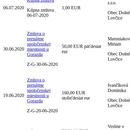
Kúpna zmluva
s.r.o.
06.07.2020
1,00 EUR
Kúpna zmluva
Obec Dolné
06-07-2020
Lovčice
Zmluva o
prenájme
Maruniakov
spoločenskej
Miriam
50,00 EUR päťdesiat
30.06.2020
miestnosti u
eur
Obec Dolné
Gorazda
Lovčice
Z-G-30-06-2020
Zmluva o
prenájme
Ivančíková
spoločenskej
Dominika
160,00 EUR
19.06.2020
miestnosti u
stošsťdesiat eur
Obec Dolné
Gorazda
Lovčice
Z-G-20-06-2020
Veríme v