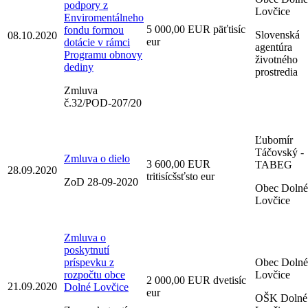
podpory z
Lovčice
Enviromentálneho
5 000,00 EUR päťtisíc
fondu formou
Slovenská
08.10.2020
eur
dotácie v rámci
agentúra
Programu obnovy
životného
dediny
prostredia
Zmluva
č.32/POD-207/20
Ľubomír
Táčovský -
Zmluva o dielo
3 600,00 EUR
TABEG
28.09.2020
tritisícšsťsto eur
ZoD 28-09-2020
Obec Dolné
Lovčice
Zmluva o
poskytnutí
príspevku z
Obec Dolné
rozpočtu obce
Lovčice
2 000,00 EUR dvetisíc
21.09.2020
Dolné Lovčice
eur
OŠK Dolné