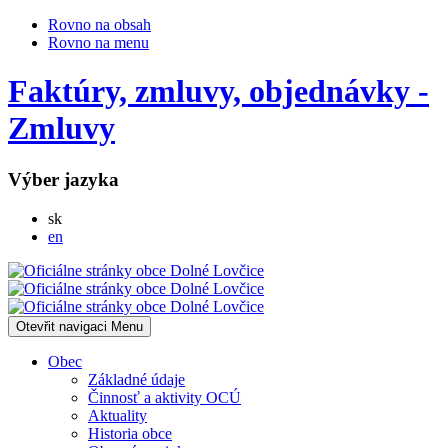
Rovno na obsah
Rovno na menu
Faktúry, zmluvy, objednávky -
Zmluvy
Výber jazyka
Slovensky
sk
English
en
Otevřit navigaci
Menu
Obec
Základné údaje
Činnosť a aktivity OCÚ
Aktuality
Historia obce