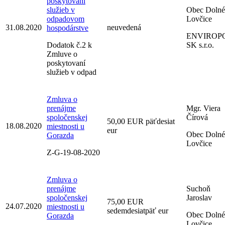
poskytovaní
služieb v
Obec Dolné
odpadovom
Lovčice
31.08.2020
neuvedená
hospodárstve
ENVIROP
Dodatok č.2 k
SK s.r.o.
Zmluve o
poskytovaní
služieb v odpad
Zmluva o
prenájme
Mgr. Viera
spoločenskej
Čírová
50,00 EUR päťdesiat
18.08.2020
miestnosti u
eur
Obec Dolné
Gorazda
Lovčice
Z-G-19-08-2020
Zmluva o
prenájme
Suchoň
spoločenskej
Jaroslav
75,00 EUR
24.07.2020
miestnosti u
sedemdesiatpäť eur
Obec Dolné
Gorazda
Lovčice