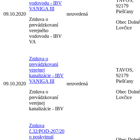
TAVOS,
vodovodu - IBV
92179
VANIGA III
Piešťany
09.10.2020
neuvedená
Zmluva o
Obec Dolné
prevádzkovaní
Lovčice
verejného
vodovodu - IBV
VA
Zmluva o
prevádzkovaní
verejnej
TAVOS,
kanalizácie - IBV
92179
VANIGA III
Piešťany
09.10.2020
neuvedená
Zmluva o
Obec Dolné
prevádzkovaní
Lovčice
verejnej
kanalizácie - IBV
Zmluva
č.32/POD-207/20
o poskytnutí
Obec Dolné