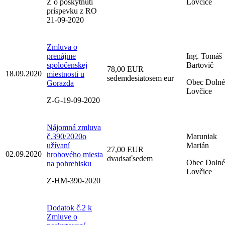
Z o poskytnutí
Lovčice
príspevku z RO
21-09-2020
Zmluva o
prenájme
Ing. Tomáš
spoločenskej
Bartovič
78,00 EUR
18.09.2020
miestnosti u
sedemdesiatosem eur
Obec Dolné
Gorazda
Lovčice
Z-G-19-09-2020
Nájomná zmluva
č.390/2020o
Maruniak
užívaní
Marián
27,00 EUR
02.09.2020
hrobového miesta
dvadsaťsedem
Obec Dolné
na pohrebisku
Lovčice
Z-HM-390-2020
Dodatok č.2 k
Zmluve o