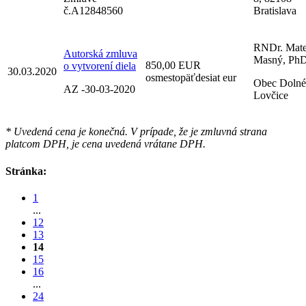
č.A12848560
Bratislava
RNDr. Mate
Autorská zmluva
Masný, PhD
850,00 EUR
o vytvorení diela
30.03.2020
osmestopäťdesiat eur
Obec Dolné
AZ -30-03-2020
Lovčice
* Uvedená cena je konečná. V prípade, že je zmluvná strana
platcom DPH, je cena uvedená vrátane DPH.
Stránka:
1
...
12
13
14
15
16
...
24