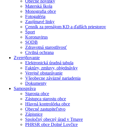
Obecné novinky
Materská škola
Monografia obce
Fotogaléria
Zaujímavé linky
Cenník za prenájom KD a ďalších priestorov
Šport
Koronavirus
SODB
Zdravotná starostlivosť
Civilná ochrana
Zverejňovanie
Elektronická úradná tabula
Faktúry, zmluvy, objednávky
Verejné obstarávanie
Všeobecne záväzné nariadenia
Dokumenty
Samospráva
Starosta obce
Zástupca starostu obce
Hlavná kontrolórka obce
Obecné zastupiteľstvo
Zápisnice
Spoločný obecný úrad v Trnave
PHRSR obce Dolné Lovčice