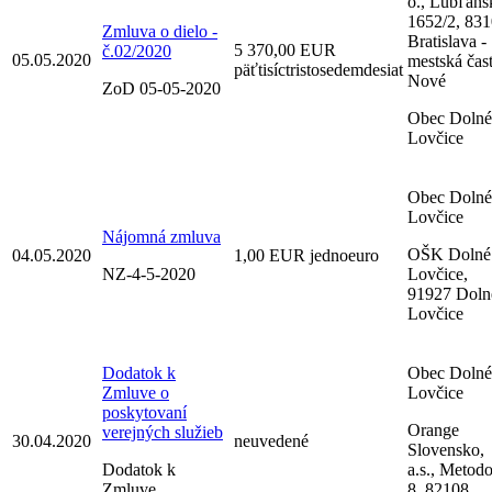
o., Ľubľans
1652/2, 83
Zmluva o dielo -
Bratislava -
5 370,00 EUR
č.02/2020
05.05.2020
mestská čas
päťtisíctristosedemdesiat
Nové
ZoD 05-05-2020
Obec Dolné
Lovčice
Obec Dolné
Lovčice
Nájomná zmluva
OŠK Dolné
04.05.2020
1,00 EUR jednoeuro
NZ-4-5-2020
Lovčice,
91927 Doln
Lovčice
Dodatok k
Obec Dolné
Zmluve o
Lovčice
poskytovaní
Orange
verejných služieb
30.04.2020
neuvedené
Slovensko,
Dodatok k
a.s., Metod
Zmluve
8, 82108