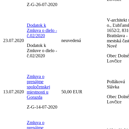
Z-G-26-07-2020
V-architekt s
Dodatok k
o., Ľubľans
Zmluva o dielo -
1652/2, 83
č.02/2020
Bratislava -
23.07.2020
neuvedená
mestská čas
Dodatok k
Nové
Zmluve o dielo -
č.02/2020
Obec Dolné
Lovčice
Zmluva o
prenájme
Polláková
spoločenskej
Slávka
13.07.2020
50,00 EUR
miestnosti u
Obec Dolné
Gorazda
Lovčice
Z-G-14-07-2020
Zmluva o
prenájme