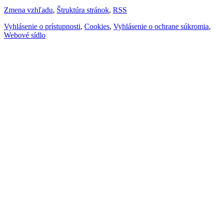
Zmena vzhľadu
,
Štruktúra stránok
,
RSS
Vyhlásenie o prístupnosti
,
Cookies
,
Vyhlásenie o ochrane súkromia
,
Webové sídlo