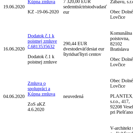
7 320,00 EUR
Kúpna zmluva
Zábavu, s.r.
19.06.2020
sedemtisíctristodvadasť
KZ -19-06-2020
Obec Dolné
eur
Lovčice
Komunálna
Dodatok č.1 k
poistovna,
poistnej zmluve
290,44 EUR
82102
č.6813535632
16.06.2020
dvestodeväťdesiat eur
Bratislava
štyridsaťštyri centov
Dodatok č.1 k
Obec Dolné
poistnej zmluve
Lovčice
Obec Dolné
Zmluva o
Lovčice
spolupráci a
Kúpna zmluva
PLANTEX
04.06.2020
neuvedená
s.r.o., 417,
ZoS aKZ
92208 Vese
4.6.2020
pri Piešťan
V-architekt s