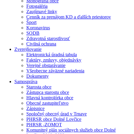
Monografia obce
Fotogaléria
Zaujímavé linky
Cenník za prenájom KD a ďalších priestorov
Šport
Koronavirus
SODB
Zdravotná starostlivosť
Civilná ochrana
Zverejňovanie
Elektronická úradná tabula
Faktúry, zmluvy, objednávky
Verejné obstarávanie
Všeobecne záväzné nariadenia
Dokumenty
Samospráva
Starosta obce
Zástupca starostu obce
Hlavná kontrolórka obce
Obecné zastupiteľstvo
Zápisnice
Spoločný obecný úrad v Trnave
PHRSR obce Dolné Lovčice
PHRSR -ZOMOT
Komunitný plán sociálnych služieb obce Dolné