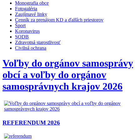
Monografia obce
Fotogaléria
Zaujímavé linky
Cenník za prenájom KD a ďalších priestorov
Šport
Koronavirus
SODB
Zdravotná starostlivosť
Civilná ochrana
Voľby do orgánov samosprávy
obcí a voľby do orgánov
samosprávnych krajov 2026
REFERENDUM 2026