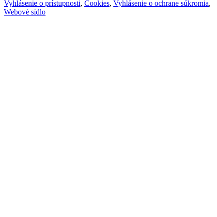
Vyhlásenie o prístupnosti
,
Cookies
,
Vyhlásenie o ochrane súkromia
,
Webové sídlo