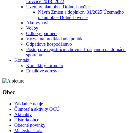
Lovčice 2018 -2022
Územný plán obce Dolné Lovčice
Návrh Zmien a doplnkov 01/2025 Územného
plánu obce Dolné Lovčice
Ako vybaviť
Voľby
Odkazy-partneri
Výzva na predkladanie ponůk
Odpadové hospodárstvo
Postup pre registráciu chovu s 1 ošípanou na domácu
spotrebu
Kontakt
Kontaktný formulár
Emailové adresy
Obec
Základné údaje
Činnosť a aktivity OCÚ
Aktuality
Historia obce
Obecné novinky
Materská škola