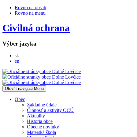
Rovno na obsah
Rovno na menu
Civilná ochrana
Výber jazyka
Slovensky
sk
English
en
Otevřit navigaci
Menu
Obec
Základné údaje
Činnosť a aktivity OCÚ
Aktuality
Historia obce
Obecné novinky
Materská škola