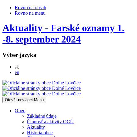
Rovno na obsah
Rovno na menu
Aktuality - Farské oznamy 1.
-8. september 2024
Výber jazyka
Slovensky
sk
English
en
Otevřit navigaci
Menu
Obec
Základné údaje
Činnosť a aktivity OCÚ
Aktuality
Historia obce