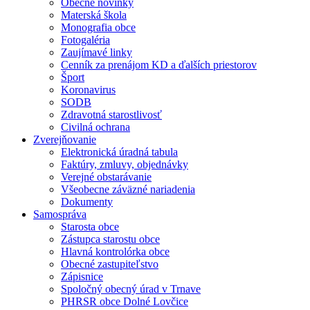
Obecné novinky
Materská škola
Monografia obce
Fotogaléria
Zaujímavé linky
Cenník za prenájom KD a ďalších priestorov
Šport
Koronavirus
SODB
Zdravotná starostlivosť
Civilná ochrana
Zverejňovanie
Elektronická úradná tabula
Faktúry, zmluvy, objednávky
Verejné obstarávanie
Všeobecne záväzné nariadenia
Dokumenty
Samospráva
Starosta obce
Zástupca starostu obce
Hlavná kontrolórka obce
Obecné zastupiteľstvo
Zápisnice
Spoločný obecný úrad v Trnave
PHRSR obce Dolné Lovčice