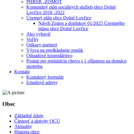
PHRSR -ZOMOT
Komunitný plán sociálnych služieb obce Dolné
Lovčice 2018 -2022
Územný plán obce Dolné Lovčice
Návrh Zmien a doplnkov 01/2025 Územného
plánu obce Dolné Lovčice
Ako vybaviť
Voľby
Odkazy-partneri
Výzva na predkladanie ponůk
Odpadové hospodárstvo
Postup pre registráciu chovu s 1 ošípanou na domácu
spotrebu
Kontakt
Kontaktný formulár
Emailové adresy
Obec
Základné údaje
Činnosť a aktivity OCÚ
Aktuality
Historia obce