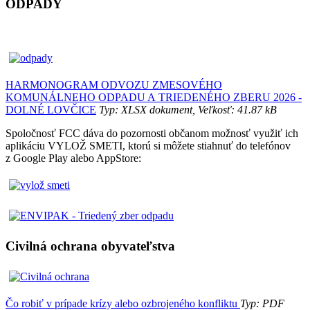
ODPADY
HARMONOGRAM ODVOZU ZMESOVÉHO
KOMUNÁLNEHO ODPADU A TRIEDENÉHO ZBERU 2026 -
DOLNÉ LOVČICE
Typ: XLSX dokument, Veľkosť: 41.87 kB
Spoločnosť FCC dáva do pozornosti občanom možnosť využiť ich
aplikáciu VYLOŽ SMETI, ktorú si môžete stiahnuť do telefónov
z Google Play alebo AppStore:
Civilná ochrana obyvateľstva
Čo robiť v prípade krízy alebo ozbrojeného konfliktu
Typ: PDF