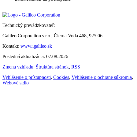
Technický prevádzkovateľ:
Galileo Corporation s.r.o., Čierna Voda 468, 925 06
Kontakt:
www.igalileo.sk
Posledná aktualizácia: 07.08.2026
Zmena vzhľadu
,
Štruktúra stránok
,
RSS
Vyhlásenie o prístupnosti
,
Cookies
,
Vyhlásenie o ochrane súkromia
,
Webové sídlo