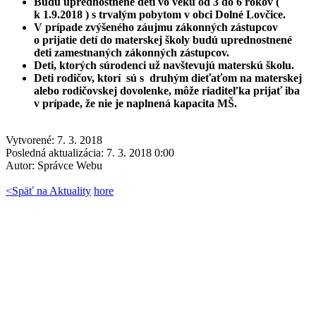
Budú uprednostnené deti vo veku od 3 do 6 rokov (
k 1.9.2018 ) s trvalým pobytom v obci Dolné Lovčice.
V prípade zvýšeného záujmu zákonných zástupcov
o prijatie detí do materskej školy budú uprednostnené
deti zamestnaných zákonných zástupcov.
Deti, ktorých súrodenci už navštevujú materskú školu.
Deti rodičov, ktorí sú s druhým dieťaťom na materskej
alebo rodičovskej dovolenke, môže riaditeľka prijať iba
v prípade, že nie je naplnená kapacita MŠ.
Vytvorené: 7. 3. 2018
Posledná aktualizácia: 7. 3. 2018 0:00
Autor:
Správce Webu
<
Späť na Aktuality
hore