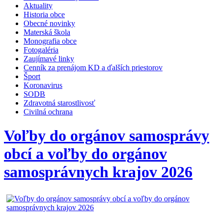
Aktuality
Historia obce
Obecné novinky
Materská škola
Monografia obce
Fotogaléria
Zaujímavé linky
Cenník za prenájom KD a ďalších priestorov
Šport
Koronavirus
SODB
Zdravotná starostlivosť
Civilná ochrana
Voľby do orgánov samosprávy
obcí a voľby do orgánov
samosprávnych krajov 2026