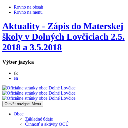
Rovno na obsah
Rovno na menu
Aktuality - Zápis do Materskej
školy v Dolných Lovčiciach 2.5.
2018 a 3.5.2018
Výber jazyka
Slovensky
sk
English
en
Otevřit navigaci
Menu
Obec
Základné údaje
Činnosť a aktivity OCÚ