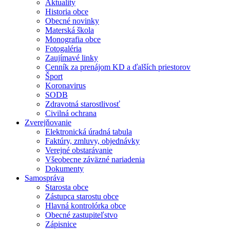
Aktuality
Historia obce
Obecné novinky
Materská škola
Monografia obce
Fotogaléria
Zaujímavé linky
Cenník za prenájom KD a ďalších priestorov
Šport
Koronavirus
SODB
Zdravotná starostlivosť
Civilná ochrana
Zverejňovanie
Elektronická úradná tabula
Faktúry, zmluvy, objednávky
Verejné obstarávanie
Všeobecne záväzné nariadenia
Dokumenty
Samospráva
Starosta obce
Zástupca starostu obce
Hlavná kontrolórka obce
Obecné zastupiteľstvo
Zápisnice