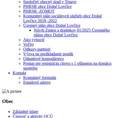
Spoločný obecný úrad v Trnave
PHRSR obce Dolné Lovčice
PHRSR -ZOMOT
Komunitný plán sociálnych služieb obce Dolné
Lovčice 2018 -2022
Územný plán obce Dolné Lovčice
Návrh Zmien a doplnkov 01/2025 Územného
plánu obce Dolné Lovčice
Ako vybaviť
Voľby
Odkazy-partneri
Výzva na predkladanie ponůk
Odpadové hospodárstvo
Postup pre registráciu chovu s 1 ošípanou na domácu
spotrebu
Kontakt
Kontaktný formulár
Emailové adresy
Obec
Základné údaje
Činnosť a aktivity OCÚ