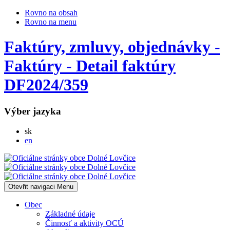
Rovno na obsah
Rovno na menu
Faktúry, zmluvy, objednávky -
Faktúry - Detail faktúry
DF2024/359
Výber jazyka
Slovensky
sk
English
en
Otevřit navigaci
Menu
Obec
Základné údaje
Činnosť a aktivity OCÚ