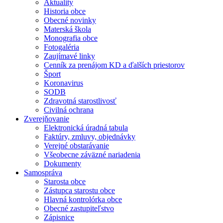
Aktuality
Historia obce
Obecné novinky
Materská škola
Monografia obce
Fotogaléria
Zaujímavé linky
Cenník za prenájom KD a ďalších priestorov
Šport
Koronavirus
SODB
Zdravotná starostlivosť
Civilná ochrana
Zverejňovanie
Elektronická úradná tabula
Faktúry, zmluvy, objednávky
Verejné obstarávanie
Všeobecne záväzné nariadenia
Dokumenty
Samospráva
Starosta obce
Zástupca starostu obce
Hlavná kontrolórka obce
Obecné zastupiteľstvo
Zápisnice