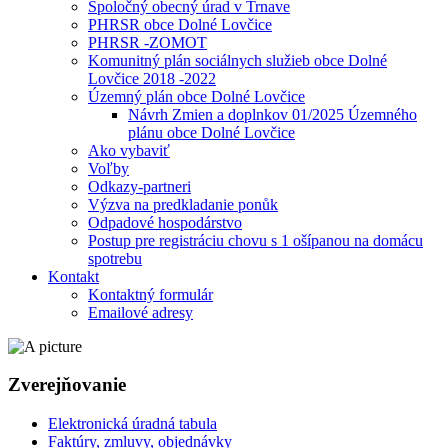
Spoločný obecný úrad v Trnave
PHRSR obce Dolné Lovčice
PHRSR -ZOMOT
Komunitný plán sociálnych služieb obce Dolné
Lovčice 2018 -2022
Územný plán obce Dolné Lovčice
Návrh Zmien a doplnkov 01/2025 Územného
plánu obce Dolné Lovčice
Ako vybaviť
Voľby
Odkazy-partneri
Výzva na predkladanie ponůk
Odpadové hospodárstvo
Postup pre registráciu chovu s 1 ošípanou na domácu
spotrebu
Kontakt
Kontaktný formulár
Emailové adresy
Zverejňovanie
Elektronická úradná tabula
Faktúry, zmluvy, objednávky