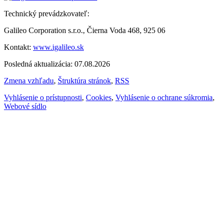
Technický prevádzkovateľ:
Galileo Corporation s.r.o., Čierna Voda 468, 925 06
Kontakt:
www.igalileo.sk
Posledná aktualizácia: 07.08.2026
Zmena vzhľadu
,
Štruktúra stránok
,
RSS
Vyhlásenie o prístupnosti
,
Cookies
,
Vyhlásenie o ochrane súkromia
,
Webové sídlo