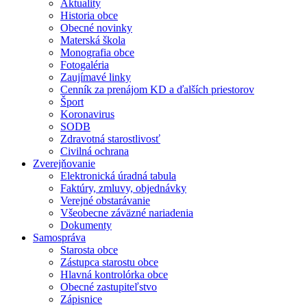
Aktuality
Historia obce
Obecné novinky
Materská škola
Monografia obce
Fotogaléria
Zaujímavé linky
Cenník za prenájom KD a ďalších priestorov
Šport
Koronavirus
SODB
Zdravotná starostlivosť
Civilná ochrana
Zverejňovanie
Elektronická úradná tabula
Faktúry, zmluvy, objednávky
Verejné obstarávanie
Všeobecne záväzné nariadenia
Dokumenty
Samospráva
Starosta obce
Zástupca starostu obce
Hlavná kontrolórka obce
Obecné zastupiteľstvo
Zápisnice