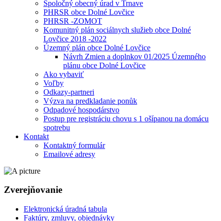
Spoločný obecný úrad v Trnave
PHRSR obce Dolné Lovčice
PHRSR -ZOMOT
Komunitný plán sociálnych služieb obce Dolné
Lovčice 2018 -2022
Územný plán obce Dolné Lovčice
Návrh Zmien a doplnkov 01/2025 Územného
plánu obce Dolné Lovčice
Ako vybaviť
Voľby
Odkazy-partneri
Výzva na predkladanie ponůk
Odpadové hospodárstvo
Postup pre registráciu chovu s 1 ošípanou na domácu
spotrebu
Kontakt
Kontaktný formulár
Emailové adresy
Zverejňovanie
Elektronická úradná tabula
Faktúry, zmluvy, objednávky