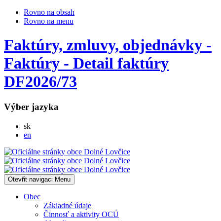
Rovno na obsah
Rovno na menu
Faktúry, zmluvy, objednávky -
Faktúry - Detail faktúry
DF2026/73
Výber jazyka
Slovensky
sk
English
en
Otevřit navigaci
Menu
Obec
Základné údaje
Činnosť a aktivity OCÚ