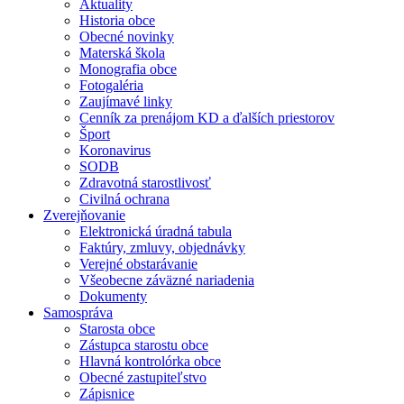
Aktuality
Historia obce
Obecné novinky
Materská škola
Monografia obce
Fotogaléria
Zaujímavé linky
Cenník za prenájom KD a ďalších priestorov
Šport
Koronavirus
SODB
Zdravotná starostlivosť
Civilná ochrana
Zverejňovanie
Elektronická úradná tabula
Faktúry, zmluvy, objednávky
Verejné obstarávanie
Všeobecne záväzné nariadenia
Dokumenty
Samospráva
Starosta obce
Zástupca starostu obce
Hlavná kontrolórka obce
Obecné zastupiteľstvo
Zápisnice