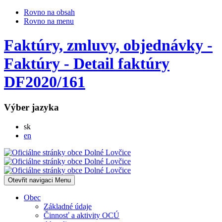
Rovno na obsah
Rovno na menu
Faktúry, zmluvy, objednávky -
Faktúry - Detail faktúry
DF2020/161
Výber jazyka
Slovensky
sk
English
en
Otevřit navigaci
Menu
Obec
Základné údaje
Činnosť a aktivity OCÚ