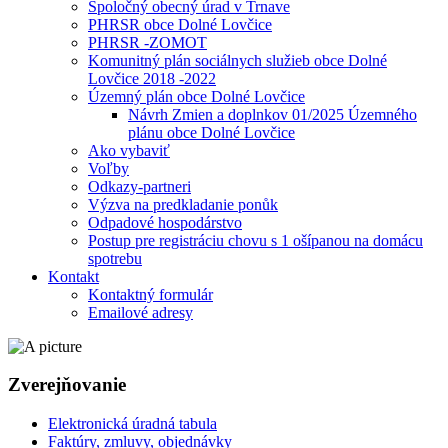
Spoločný obecný úrad v Trnave
PHRSR obce Dolné Lovčice
PHRSR -ZOMOT
Komunitný plán sociálnych služieb obce Dolné
Lovčice 2018 -2022
Územný plán obce Dolné Lovčice
Návrh Zmien a doplnkov 01/2025 Územného
plánu obce Dolné Lovčice
Ako vybaviť
Voľby
Odkazy-partneri
Výzva na predkladanie ponůk
Odpadové hospodárstvo
Postup pre registráciu chovu s 1 ošípanou na domácu
spotrebu
Kontakt
Kontaktný formulár
Emailové adresy
Zverejňovanie
Elektronická úradná tabula
Faktúry, zmluvy, objednávky