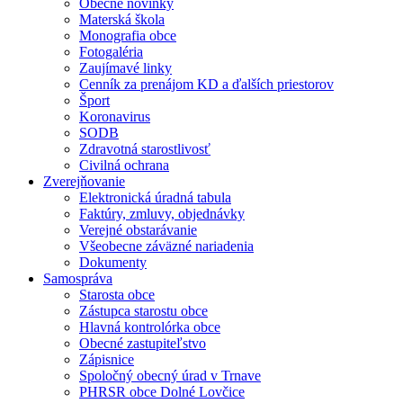
Obecné novinky
Materská škola
Monografia obce
Fotogaléria
Zaujímavé linky
Cenník za prenájom KD a ďalších priestorov
Šport
Koronavirus
SODB
Zdravotná starostlivosť
Civilná ochrana
Zverejňovanie
Elektronická úradná tabula
Faktúry, zmluvy, objednávky
Verejné obstarávanie
Všeobecne záväzné nariadenia
Dokumenty
Samospráva
Starosta obce
Zástupca starostu obce
Hlavná kontrolórka obce
Obecné zastupiteľstvo
Zápisnice
Spoločný obecný úrad v Trnave
PHRSR obce Dolné Lovčice