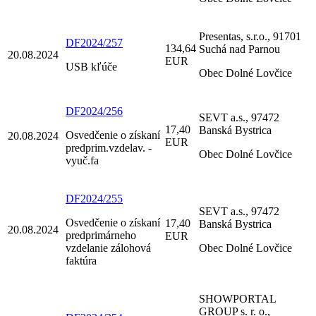
Presentas, s.r.o., 91701
DF2024/257
134,64
Suchá nad Parnou
20.08.2024
EUR
USB kľúče
Obec Dolné Lovčice
DF2024/256
SEVT a.s., 97472
17,40
Banská Bystrica
Osvedčenie o získaní
20.08.2024
EUR
predprim.vzdelav. -
Obec Dolné Lovčice
vyuč.fa
DF2024/255
SEVT a.s., 97472
Osvedčenie o získaní
17,40
Banská Bystrica
20.08.2024
predprimárneho
EUR
vzdelanie zálohová
Obec Dolné Lovčice
faktúra
SHOWPORTAL
GROUP s. r. o.,