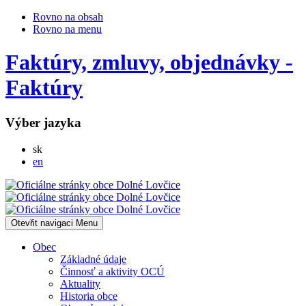
Rovno na obsah
Rovno na menu
Faktúry, zmluvy, objednávky -
Faktúry
Výber jazyka
Slovensky
sk
English
en
Otevřit navigaci
Menu
Obec
Základné údaje
Činnosť a aktivity OCÚ
Aktuality
Historia obce