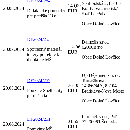
DF2024/254
Starhradská 2, 85105
140,00
20.08.2024
Bratislava - mestská
Didaktické pomôcky
EUR
časť Petržalka
pre predškolákov
Obec Dolné Lovčice
DF2024/253
Damedis s.r.o.,
114,96
62000Brno
Spotrebný materiál-
20.08.2024
EUR
tonery potrebné k
Obec Dolné Lovčice
didaktike MŠ
Up Déjeuner, s. r. o.,
DF2024/252
Tomášikova
76,19
14366/64A, 83104
20.08.2024
Použitie Shell karty -
EUR
Bratislava-Nové Mesto
phm Dacia
Obec Dolné Lovčice
framipek s.r.o., Poľná
DF2024/251
21,55
77, 90081 Šenkvice
20.08.2024
EUR
Potraviny MŠ