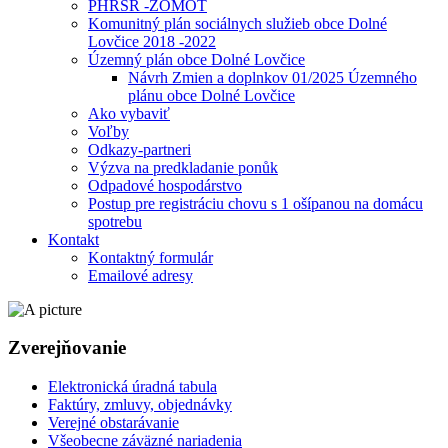
PHRSR -ZOMOT
Komunitný plán sociálnych služieb obce Dolné
Lovčice 2018 -2022
Územný plán obce Dolné Lovčice
Návrh Zmien a doplnkov 01/2025 Územného
plánu obce Dolné Lovčice
Ako vybaviť
Voľby
Odkazy-partneri
Výzva na predkladanie ponůk
Odpadové hospodárstvo
Postup pre registráciu chovu s 1 ošípanou na domácu
spotrebu
Kontakt
Kontaktný formulár
Emailové adresy
Zverejňovanie
Elektronická úradná tabula
Faktúry, zmluvy, objednávky
Verejné obstarávanie
Všeobecne záväzné nariadenia