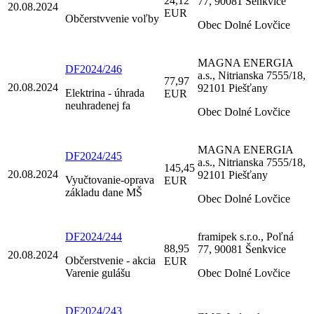
24,12
77, 90081 Šenkvice
20.08.2024
EUR
Občerstvvenie voľby
Obec Dolné Lovčice
MAGNA ENERGIA
DF2024/246
a.s., Nitrianska 7555/18,
77,97
20.08.2024
92101 Piešťany
Elektrina - úhrada
EUR
neuhradenej fa
Obec Dolné Lovčice
MAGNA ENERGIA
DF2024/245
a.s., Nitrianska 7555/18,
145,45
20.08.2024
92101 Piešťany
Vyučtovanie-oprava
EUR
základu dane MŠ
Obec Dolné Lovčice
DF2024/244
framipek s.r.o., Poľná
88,95
77, 90081 Šenkvice
20.08.2024
Občerstvenie - akcia
EUR
Varenie gulášu
Obec Dolné Lovčice
DF2024/243