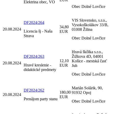
Elektrina obec, VO
Obec Dolné Lovčice
VIS Slovensko, s.r.o.,
DF2024/264
Vysokoškolákov 33/B,
34,80
20.08.2024
01008 Žilina
Licencia šj - Naša
EUR
Strava
Obec Dolné Lovčice
Hravá škôlka s.r.o.,
DF2024/263
Žižkova 4D, 04001
12,10
Košice - mestská časť
20.08.2024
Hravé kreslenie -
EUR
Juh
didaktické predmety
Obec Dolné Lovčice
Marián Solárik, 90,
DF2024/262
180,00
91932 Opoj
20.08.2024
EUR
Prenájom party stanu
Obec Dolné Lovčice