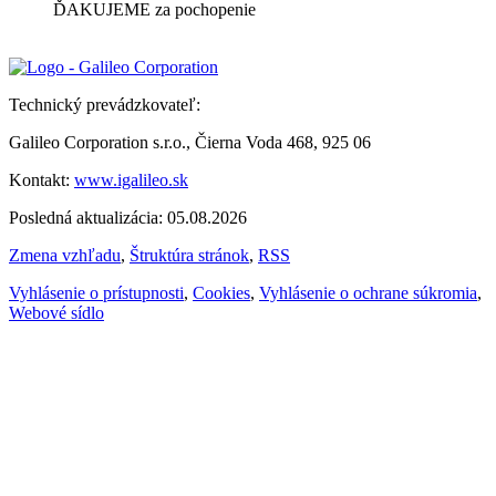
ĎAKUJEME za pochopenie
Technický prevádzkovateľ:
Galileo Corporation s.r.o., Čierna Voda 468, 925 06
Kontakt:
www.igalileo.sk
Posledná aktualizácia: 05.08.2026
Zmena vzhľadu
,
Štruktúra stránok
,
RSS
Vyhlásenie o prístupnosti
,
Cookies
,
Vyhlásenie o ochrane súkromia
,
Webové sídlo