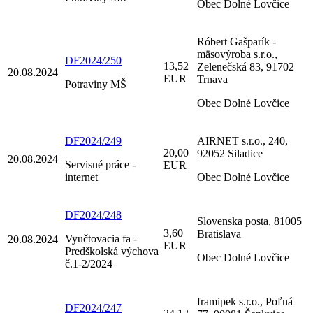
Obec Dolné Lovčice
Róbert Gašparík -
mäsovýroba s.r.o.,
DF2024/250
13,52
Zelenečská 83, 91702
20.08.2024
EUR
Trnava
Potraviny MŠ
Obec Dolné Lovčice
DF2024/249
AIRNET s.r.o., 240,
20,00
92052 Siladice
20.08.2024
Servisné práce -
EUR
internet
Obec Dolné Lovčice
DF2024/248
Slovenska posta, 81005
3,60
Bratislava
Vyučtovacia fa -
20.08.2024
EUR
Predškolská výchova
Obec Dolné Lovčice
č.1-2/2024
framipek s.r.o., Poľná
DF2024/247