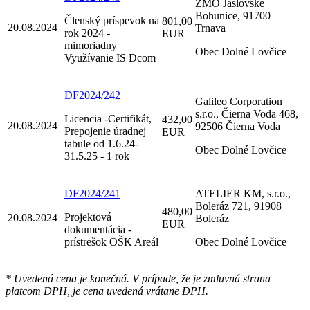
ZMO Jaslovske
Bohunice, 91700
Členský príspevok na
801,00
20.08.2024
Trnava
rok 2024 -
EUR
mimoriadny
Obec Dolné Lovčice
Využívanie IS Dcom
DF2024/242
Galileo Corporation
s.r.o., Čierna Voda 468,
Licencia -Certifikát,
432,00
20.08.2024
92506 Čierna Voda
Prepojenie úradnej
EUR
tabule od 1.6.24-
Obec Dolné Lovčice
31.5.25 - 1 rok
DF2024/241
ATELIER KM, s.r.o.,
Boleráz 721, 91908
480,00
Projektová
20.08.2024
Boleráz
EUR
dokumentácia -
prístrešok OŠK Areál
Obec Dolné Lovčice
* Uvedená cena je konečná. V prípade, že je zmluvná strana
platcom DPH, je cena uvedená vrátane DPH.