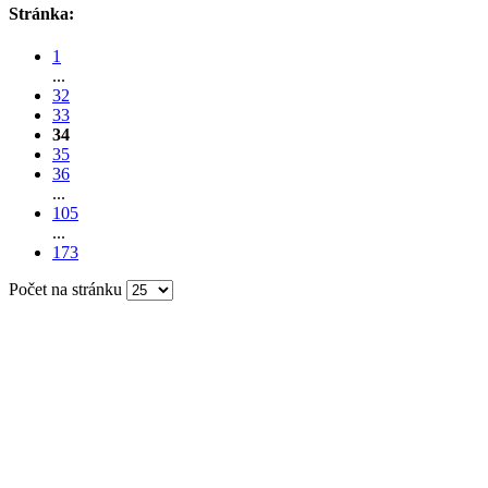
Stránka:
1
...
32
33
34
35
36
...
105
...
173
Počet na stránku