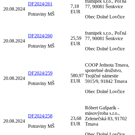
framipek s.r.o., Poľná
DF2024/261
7,18
77, 90081 Šenkvice
20.08.2024
EUR
Potraviny MŠ
Obec Dolné Lovčice
framipek s.r.o., Poľná
DF2024/260
25,59
77, 90081 Šenkvice
20.08.2024
EUR
Potraviny MŠ
Obec Dolné Lovčice
COOP Jednota Trnava,
spotrebné družstvo,
DF2024/259
580,97
Trojičné námestie
20.08.2024
EUR
5915/9, 91842 Trnava
Potraviny MŠ
Obec Dolné Lovčice
Róbert Gašparík -
mäsovýroba s.r.o.,
DF2024/258
23,68
Zelenečská 83, 91702
20.08.2024
EUR
Trnava
Potraviny MŠ
Obec Dolné Lovčice