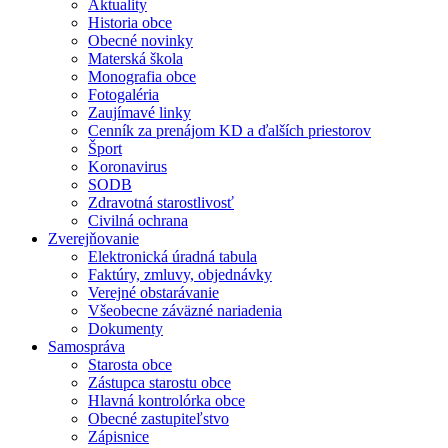
Aktuality
Historia obce
Obecné novinky
Materská škola
Monografia obce
Fotogaléria
Zaujímavé linky
Cenník za prenájom KD a ďalších priestorov
Šport
Koronavirus
SODB
Zdravotná starostlivosť
Civilná ochrana
Zverejňovanie
Elektronická úradná tabula
Faktúry, zmluvy, objednávky
Verejné obstarávanie
Všeobecne záväzné nariadenia
Dokumenty
Samospráva
Starosta obce
Zástupca starostu obce
Hlavná kontrolórka obce
Obecné zastupiteľstvo
Zápisnice