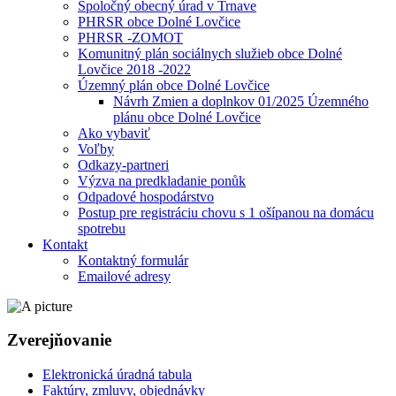
Spoločný obecný úrad v Trnave
PHRSR obce Dolné Lovčice
PHRSR -ZOMOT
Komunitný plán sociálnych služieb obce Dolné
Lovčice 2018 -2022
Územný plán obce Dolné Lovčice
Návrh Zmien a doplnkov 01/2025 Územného
plánu obce Dolné Lovčice
Ako vybaviť
Voľby
Odkazy-partneri
Výzva na predkladanie ponůk
Odpadové hospodárstvo
Postup pre registráciu chovu s 1 ošípanou na domácu
spotrebu
Kontakt
Kontaktný formulár
Emailové adresy
Zverejňovanie
Elektronická úradná tabula
Faktúry, zmluvy, objednávky