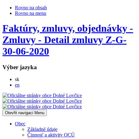
Rovno na obsah
Rovno na menu
Faktúry, zmluvy, objednávky -
Zmluvy - Detail zmluvy Z-G-
30-06-2020
Výber jazyka
Slovensky
sk
English
en
Otevřit navigaci
Menu
Obec
Základné údaje
Činnosť a aktivity OCÚ