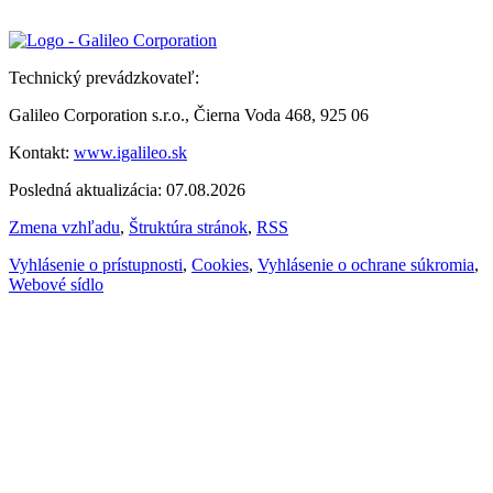
Technický prevádzkovateľ:
Galileo Corporation s.r.o., Čierna Voda 468, 925 06
Kontakt:
www.igalileo.sk
Posledná aktualizácia: 07.08.2026
Zmena vzhľadu
,
Štruktúra stránok
,
RSS
Vyhlásenie o prístupnosti
,
Cookies
,
Vyhlásenie o ochrane súkromia
,
Webové sídlo