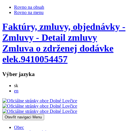
Rovno na obsah
Rovno na menu
Faktúry, zmluvy, objednávky -
Zmluvy - Detail zmluvy
Zmluva o zdrženej dodávke
elek.9410054457
Výber jazyka
Slovensky
sk
English
en
Otevřit navigaci
Menu
Obec