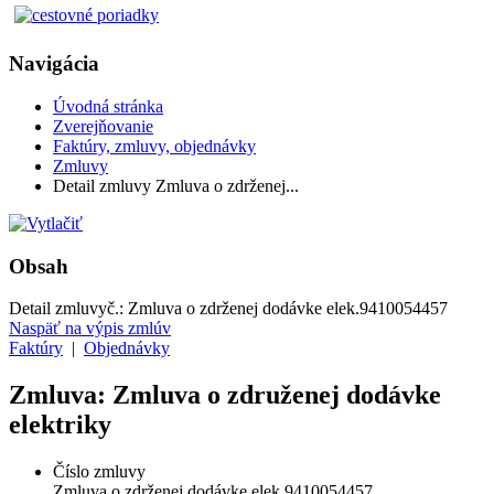
Navigácia
Úvodná stránka
Zverejňovanie
Faktúry, zmluvy, objednávky
Zmluvy
Detail zmluvy Zmluva o zdrženej...
Obsah
Detail zmluvy
č.:
Zmluva o zdrženej dodávke elek.9410054457
Naspäť na výpis zmlúv
Faktúry
|
Objednávky
Zmluva: Zmluva o združenej dodávke
elektriky
Číslo zmluvy
Zmluva o zdrženej dodávke elek.9410054457