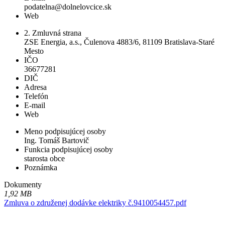
podatelna@dolnelovcice.sk
Web
2. Zmluvná strana
ZSE Energia, a.s., Čulenova 4883/6, 81109 Bratislava-Staré
Mesto
IČO
36677281
DIČ
Adresa
Telefón
E-mail
Web
Meno podpisujúcej osoby
Ing. Tomáš Bartovič
Funkcia podpisujúcej osoby
starosta obce
Poznámka
Dokumenty
1,92 MB
Zmluva o združenej dodávke elektriky č.9410054457.pdf