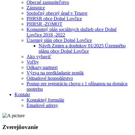
Obecné zastupiteľstvo
Zápisnice
Spoločný obecný úrad v Trnave
PHRSR obce Dolné Lovčice
PHRSR -ZOMOT
Komunitný plán sociálnych služieb obce Dolné
Lovčice 2018 -2022
Územný plán obce Dolné Lovčice
Návrh Zmien a doplnkov 01/2025 Územného
plánu obce Dolné Lovčice
Ako vybaviť
Voľby
Odkazy-partneri
Výzva na predkladanie ponůk
Odpadové hospodárstvo
Postup pre registráciu chovu s 1 ošípanou na domácu
spotrebu
Kontakt
Kontaktný formulár
Emailové adresy
Zverejňovanie