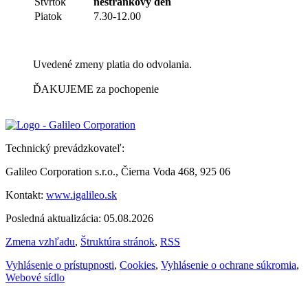
Štvrtok
nestránkový deň
Piatok
7.30-12.00
Uvedené zmeny platia do odvolania.
ĎAKUJEME za pochopenie
Technický prevádzkovateľ:
Galileo Corporation s.r.o., Čierna Voda 468, 925 06
Kontakt:
www.igalileo.sk
Posledná aktualizácia: 05.08.2026
Zmena vzhľadu
,
Štruktúra stránok
,
RSS
Vyhlásenie o prístupnosti
,
Cookies
,
Vyhlásenie o ochrane súkromia
,
Webové sídlo