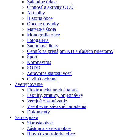
Základné údaje
Činnosť a aktivity OCÚ
Aktuality
Historia obce
Obecné novinky
Materská škola
Monografia obce
Fotogaléria
Zaujímavé linky
Cenník za prenájom KD a ďalších priestorov
Šport
Koronavirus
SODB
Zdravotná starostlivosť
Civilná ochrana
Zverejňovanie
Elektronická úradná tabula
Faktúry, zmluvy, objednávky
Verejné obstarávanie
Všeobecne záväzné nariadenia
Dokumenty
Samospráva
Starosta obce
Zástupca starostu obce
Hlavná kontrolórka obce