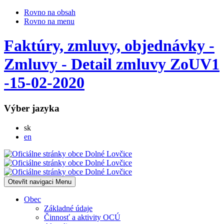
Rovno na obsah
Rovno na menu
Faktúry, zmluvy, objednávky -
Zmluvy - Detail zmluvy ZoUV1
-15-02-2020
Výber jazyka
Slovensky
sk
English
en
Otevřit navigaci
Menu
Obec
Základné údaje
Činnosť a aktivity OCÚ