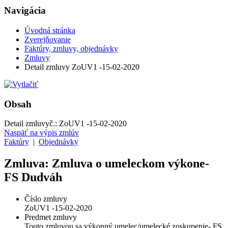
Navigácia
Úvodná stránka
Zverejňovanie
Faktúry, zmluvy, objednávky
Zmluvy
Detail zmluvy ZoUV1 -15-02-2020
Obsah
Detail zmluvy
č.:
ZoUV1 -15-02-2020
Naspäť na výpis zmlúv
Faktúry
|
Objednávky
Zmluva: Zmluva o umeleckom výkone-
FS Dudváh
Číslo zmluvy
ZoUV1 -15-02-2020
Predmet zmluvy
Touto zmluvou sa výkonný umelec/umelecké zoskupenie- FS