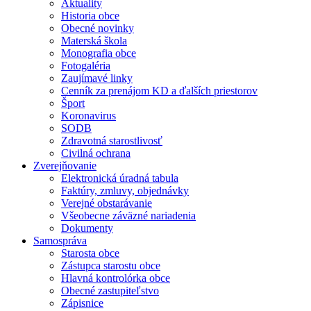
Aktuality
Historia obce
Obecné novinky
Materská škola
Monografia obce
Fotogaléria
Zaujímavé linky
Cenník za prenájom KD a ďalších priestorov
Šport
Koronavirus
SODB
Zdravotná starostlivosť
Civilná ochrana
Zverejňovanie
Elektronická úradná tabula
Faktúry, zmluvy, objednávky
Verejné obstarávanie
Všeobecne záväzné nariadenia
Dokumenty
Samospráva
Starosta obce
Zástupca starostu obce
Hlavná kontrolórka obce
Obecné zastupiteľstvo
Zápisnice