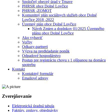
Spoločný obecný úrad v Trnave
PHRSR obce Dolné Lovčice
PHRSR -ZOMOT
Komunitný plán sociálnych služieb obce Dolné
Lovčice 2018 -2022
Územný plán obce Dolné Lovčice
Návrh Zmien a doplnkov 01/2025 Územného
plánu obce Dolné Lovčice
Ako vybaviť
Voľby
Odkazy-partneri
Výzva na predkladanie ponůk
Odpadové hospodárstvo
Postup pre registráciu chovu s 1 ošípanou na domácu
spotrebu
Kontakt
Kontaktný formulár
Emailové adresy
Zverejňovanie
Elektronická úradná tabula
Faktúry, zmluvy, objednávky