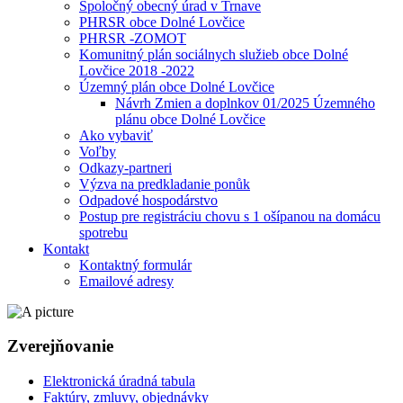
Spoločný obecný úrad v Trnave
PHRSR obce Dolné Lovčice
PHRSR -ZOMOT
Komunitný plán sociálnych služieb obce Dolné
Lovčice 2018 -2022
Územný plán obce Dolné Lovčice
Návrh Zmien a doplnkov 01/2025 Územného
plánu obce Dolné Lovčice
Ako vybaviť
Voľby
Odkazy-partneri
Výzva na predkladanie ponůk
Odpadové hospodárstvo
Postup pre registráciu chovu s 1 ošípanou na domácu
spotrebu
Kontakt
Kontaktný formulár
Emailové adresy
Zverejňovanie
Elektronická úradná tabula
Faktúry, zmluvy, objednávky