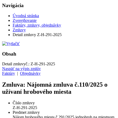
Navigácia
Úvodná stránka
Zverejňovanie
Faktúry, zmluvy, objednávky
Zmluvy
Detail zmluvy Z-H-291-2025
Obsah
Detail zmluvy
č.:
Z-H-291-2025
Naspäť na výpis zmlúv
Faktúry
|
Objednávky
Zmluva: Nájomná zmluva č.110/2025 o
užívaní hrobového miesta
Číslo zmluvy
Z-H-291-2025
Predmet zmluvy
Nájom hrobového miesta č.291/2025 jednohrob na miestnom