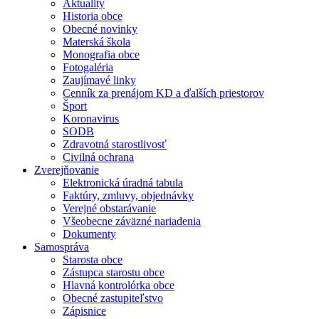
Aktuality
Historia obce
Obecné novinky
Materská škola
Monografia obce
Fotogaléria
Zaujímavé linky
Cenník za prenájom KD a ďalších priestorov
Šport
Koronavirus
SODB
Zdravotná starostlivosť
Civilná ochrana
Zverejňovanie
Elektronická úradná tabula
Faktúry, zmluvy, objednávky
Verejné obstarávanie
Všeobecne záväzné nariadenia
Dokumenty
Samospráva
Starosta obce
Zástupca starostu obce
Hlavná kontrolórka obce
Obecné zastupiteľstvo
Zápisnice