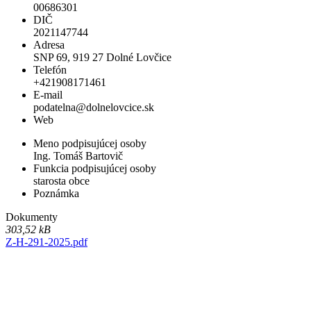
00686301
DIČ
2021147744
Adresa
SNP 69, 919 27 Dolné Lovčice
Telefón
+421908171461
E-mail
podatelna@dolnelovcice.sk
Web
Meno podpisujúcej osoby
Ing. Tomáš Bartovič
Funkcia podpisujúcej osoby
starosta obce
Poznámka
Dokumenty
303,52 kB
Z-H-291-2025.pdf