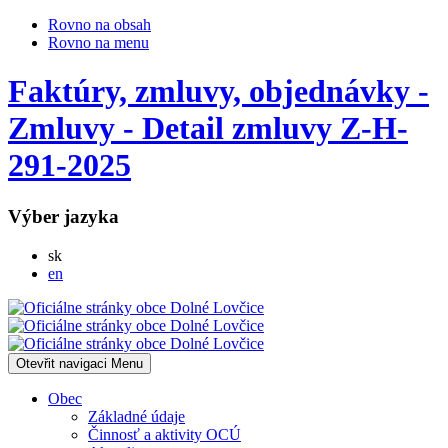
Rovno na obsah
Rovno na menu
Faktúry, zmluvy, objednávky -
Zmluvy - Detail zmluvy Z-H-
291-2025
Výber jazyka
Slovensky
sk
English
en
Otevřit navigaci
Menu
Obec
Základné údaje
Činnosť a aktivity OCÚ