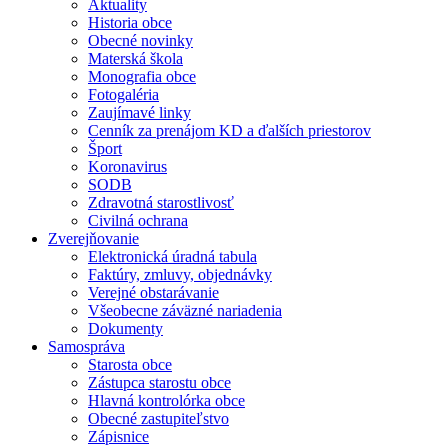
Aktuality
Historia obce
Obecné novinky
Materská škola
Monografia obce
Fotogaléria
Zaujímavé linky
Cenník za prenájom KD a ďalších priestorov
Šport
Koronavirus
SODB
Zdravotná starostlivosť
Civilná ochrana
Zverejňovanie
Elektronická úradná tabula
Faktúry, zmluvy, objednávky
Verejné obstarávanie
Všeobecne záväzné nariadenia
Dokumenty
Samospráva
Starosta obce
Zástupca starostu obce
Hlavná kontrolórka obce
Obecné zastupiteľstvo
Zápisnice