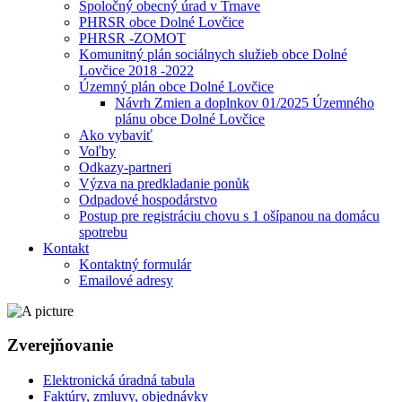
Spoločný obecný úrad v Trnave
PHRSR obce Dolné Lovčice
PHRSR -ZOMOT
Komunitný plán sociálnych služieb obce Dolné
Lovčice 2018 -2022
Územný plán obce Dolné Lovčice
Návrh Zmien a doplnkov 01/2025 Územného
plánu obce Dolné Lovčice
Ako vybaviť
Voľby
Odkazy-partneri
Výzva na predkladanie ponůk
Odpadové hospodárstvo
Postup pre registráciu chovu s 1 ošípanou na domácu
spotrebu
Kontakt
Kontaktný formulár
Emailové adresy
Zverejňovanie
Elektronická úradná tabula
Faktúry, zmluvy, objednávky