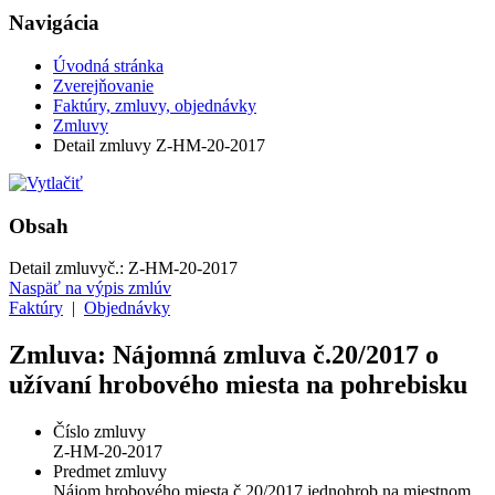
Navigácia
Úvodná stránka
Zverejňovanie
Faktúry, zmluvy, objednávky
Zmluvy
Detail zmluvy Z-HM-20-2017
Obsah
Detail zmluvy
č.:
Z-HM-20-2017
Naspäť na výpis zmlúv
Faktúry
|
Objednávky
Zmluva: Nájomná zmluva č.20/2017 o
užívaní hrobového miesta na pohrebisku
Číslo zmluvy
Z-HM-20-2017
Predmet zmluvy
Nájom hrobového miesta č.20/2017 jednohrob na miestnom