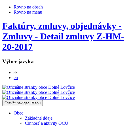
Rovno na obsah
Rovno na menu
Faktúry, zmluvy, objednávky -
Zmluvy - Detail zmluvy Z-HM-
20-2017
Výber jazyka
Slovensky
sk
English
en
Otevřit navigaci
Menu
Obec
Základné údaje
Činnosť a aktivity OCÚ