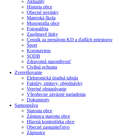
Aktuality
Historia obce
Obecné novinky
Materská škola
Monografia obce
Fotogaléria
Zaujímavé linky
Cenník za prenájom KD a ďalších priestorov
Šport
Koronavirus
SODB
Zdravotná starostlivosť
Civilná ochrana
Zverejňovanie
Elektronická úradná tabula
Faktúry, zmluvy, objednávky
Verejné obstarávanie
Všeobecne záväzné nariadenia
Dokumenty
Samospráva
Starosta obce
Zástupca starostu obce
Hlavná kontrolórka obce
Obecné zastupiteľstvo
Zápisnice