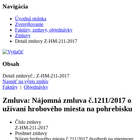
Navigácia
Úvodná stránka
Zverejňovanie
Faktúry, zmluvy, objednávky
Zmluvy
Detail zmluvy Z-HM-211-2017
Obsah
Detail zmluvy
č.:
Z-HM-211-2017
Naspäť na výpis zmlúv
Faktúry
|
Objednávky
Zmluva: Nájomná zmluva č.1211/2017 o
užívaní hrobového miesta na pohrebisku
Číslo zmluvy
Z-HM-211-2017
Predmet zmluvy
Nájom hrobového miesta č.211/2017 dvojhrob na miestnom