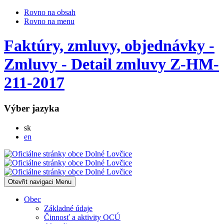
Rovno na obsah
Rovno na menu
Faktúry, zmluvy, objednávky -
Zmluvy - Detail zmluvy Z-HM-
211-2017
Výber jazyka
Slovensky
sk
English
en
Otevřit navigaci
Menu
Obec
Základné údaje
Činnosť a aktivity OCÚ