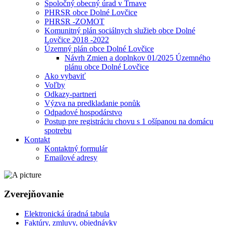
Spoločný obecný úrad v Trnave
PHRSR obce Dolné Lovčice
PHRSR -ZOMOT
Komunitný plán sociálnych služieb obce Dolné
Lovčice 2018 -2022
Územný plán obce Dolné Lovčice
Návrh Zmien a doplnkov 01/2025 Územného
plánu obce Dolné Lovčice
Ako vybaviť
Voľby
Odkazy-partneri
Výzva na predkladanie ponůk
Odpadové hospodárstvo
Postup pre registráciu chovu s 1 ošípanou na domácu
spotrebu
Kontakt
Kontaktný formulár
Emailové adresy
Zverejňovanie
Elektronická úradná tabula
Faktúry, zmluvy, objednávky