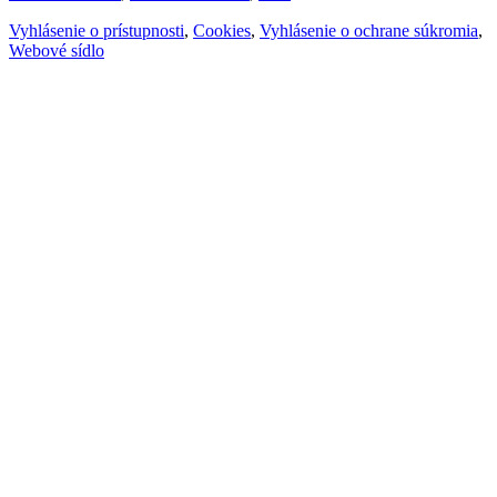
Vyhlásenie o prístupnosti
,
Cookies
,
Vyhlásenie o ochrane súkromia
,
Webové sídlo