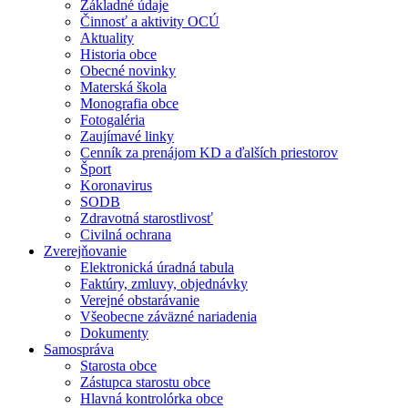
Základné údaje
Činnosť a aktivity OCÚ
Aktuality
Historia obce
Obecné novinky
Materská škola
Monografia obce
Fotogaléria
Zaujímavé linky
Cenník za prenájom KD a ďalších priestorov
Šport
Koronavirus
SODB
Zdravotná starostlivosť
Civilná ochrana
Zverejňovanie
Elektronická úradná tabula
Faktúry, zmluvy, objednávky
Verejné obstarávanie
Všeobecne záväzné nariadenia
Dokumenty
Samospráva
Starosta obce
Zástupca starostu obce
Hlavná kontrolórka obce