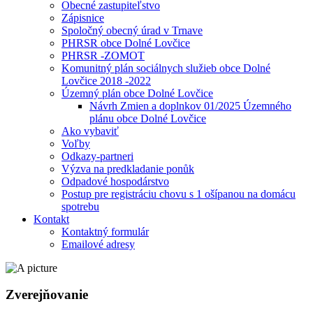
Obecné zastupiteľstvo
Zápisnice
Spoločný obecný úrad v Trnave
PHRSR obce Dolné Lovčice
PHRSR -ZOMOT
Komunitný plán sociálnych služieb obce Dolné
Lovčice 2018 -2022
Územný plán obce Dolné Lovčice
Návrh Zmien a doplnkov 01/2025 Územného
plánu obce Dolné Lovčice
Ako vybaviť
Voľby
Odkazy-partneri
Výzva na predkladanie ponůk
Odpadové hospodárstvo
Postup pre registráciu chovu s 1 ošípanou na domácu
spotrebu
Kontakt
Kontaktný formulár
Emailové adresy
Zverejňovanie