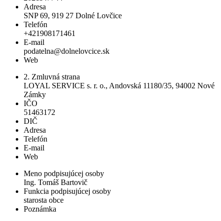
Adresa
SNP 69, 919 27 Dolné Lovčice
Telefón
+421908171461
E-mail
podatelna@dolnelovcice.sk
Web
2. Zmluvná strana
LOYAL SERVICE s. r. o., Andovská 11180/35, 94002 Nové
Zámky
IČO
51463172
DIČ
Adresa
Telefón
E-mail
Web
Meno podpisujúcej osoby
Ing. Tomáš Bartovič
Funkcia podpisujúcej osoby
starosta obce
Poznámka