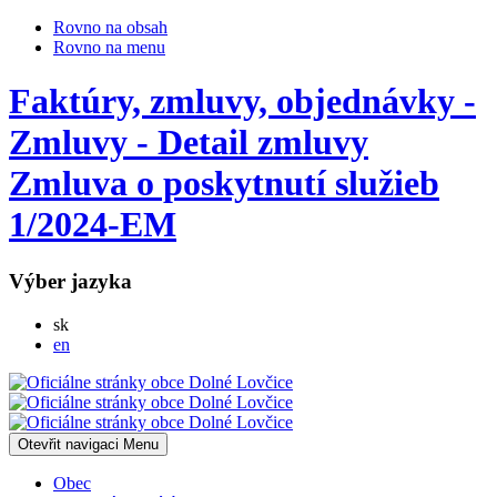
Rovno na obsah
Rovno na menu
Faktúry, zmluvy, objednávky -
Zmluvy - Detail zmluvy
Zmluva o poskytnutí služieb
1/2024-EM
Výber jazyka
Slovensky
sk
English
en
Otevřit navigaci
Menu
Obec