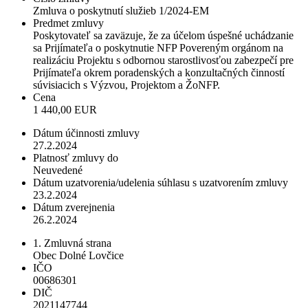
Zmluva o poskytnutí služieb 1/2024-EM
Predmet zmluvy
Poskytovateľ sa zaväzuje, že za účelom úspešné uchádzanie
sa Prijímateľa o poskytnutie NFP Povereným orgánom na
realizáciu Projektu s odbornou starostlivosťou zabezpečí pre
Prijímateľa okrem poradenských a konzultačných činností
súvisiacich s Výzvou, Projektom a ŽoNFP.
Cena
1 440,00 EUR
Dátum účinnosti zmluvy
27.2.2024
Platnosť zmluvy do
Neuvedené
Dátum uzatvorenia/udelenia súhlasu s uzatvorením zmluvy
23.2.2024
Dátum zverejnenia
26.2.2024
1. Zmluvná strana
Obec Dolné Lovčice
IČO
00686301
DIČ
2021147744