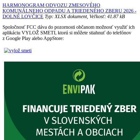
HARMONOGRAM ODVOZU ZMESOVÉHO
KOMUNÁLNEHO ODPADU A TRIEDENÉHO ZBERU 2026 -
DOLNÉ LOVČICE
Typ: XLSX dokument, Veľkosť: 41.87 kB
Spoločnosť FCC dáva do pozornosti občanom možnosť využiť ich
aplikáciu VYLOŽ SMETI, ktorú si môžete stiahnuť do telefónov
z Google Play alebo AppStore: